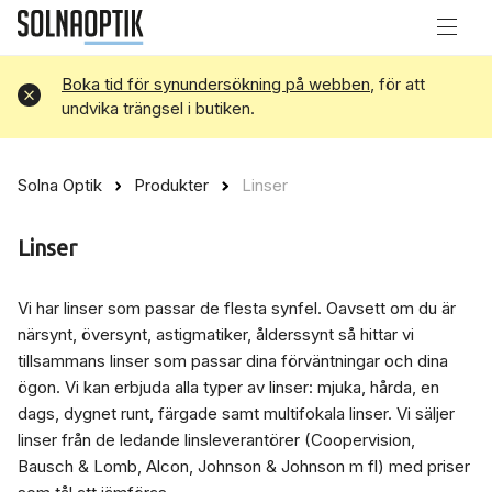
Boka tid för synundersökning på webben
, för att
Avvisa
undvika trängsel i butiken.
Solna Optik
Produkter
Linser
Linser
Vi har linser som passar de flesta synfel. Oavsett om du är
närsynt, översynt, astigmatiker, ålderssynt så hittar vi
tillsammans linser som passar dina förväntningar och dina
ögon. Vi kan erbjuda alla typer av linser: mjuka, hårda, en
dags, dygnet runt, färgade samt multifokala linser. Vi säljer
linser från de ledande linsleverantörer (Coopervision,
Bausch & Lomb, Alcon, Johnson & Johnson m fl) med priser